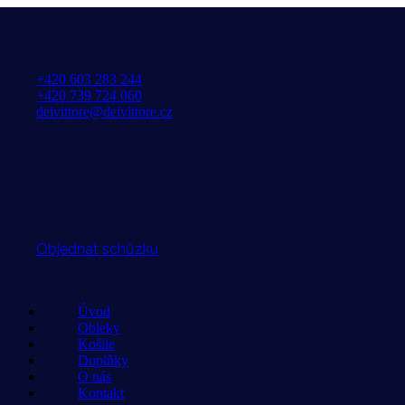
+420 603 283 244
+420 739 724 060
deivittore@deivittore.cz
Objednat schůzku
Úvod
Obleky
Košile
Doplňky
O nás
Kontakt