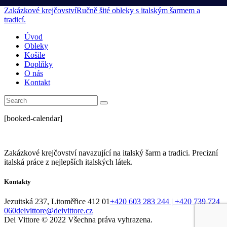
Zakázkové krejčovství
Ručně šité obleky s italským šarmem a
tradicí.
Úvod
Obleky
Košile
Doplňky
O nás
Kontakt
[booked-calendar]
Zakázkové krejčovství navazující na italský šarm a tradici. Precizní
italská práce z nejlepších italských látek.
Kontakty
Jezuitská 237, Litoměřice 412 01
+420 603 283 244 | +420 739 724
060
deivittore@deivittore.cz
Dei Vittore © 2022 Všechna práva vyhrazena.