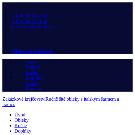
+420 603 283 244
+420 739 724 060
deivittore@deivittore.cz
Objednat schůzku
Úvod
Obleky
Košile
Doplňky
O nás
Kontakt
Zakázkové krejčovství
Ručně šité obleky s italským šarmem a
tradicí.
Úvod
Obleky
Košile
Doplňky