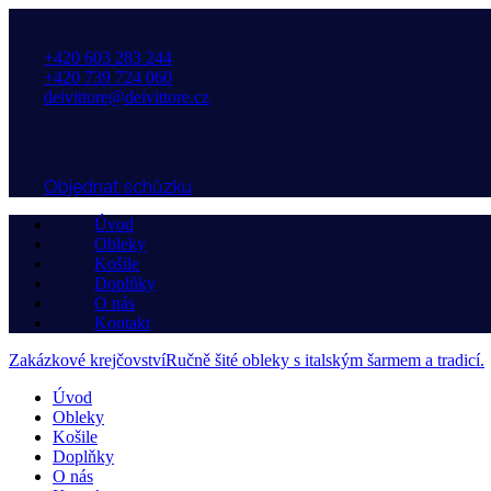
+420 603 283 244
+420 739 724 060
deivittore@deivittore.cz
Objednat schůzku
Úvod
Obleky
Košile
Doplňky
O nás
Kontakt
Zakázkové krejčovství
Ručně šité obleky s italským šarmem a tradicí.
Úvod
Obleky
Košile
Doplňky
O nás