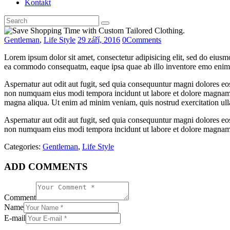
Kontakt
Gentleman
,
Life Style
29 září, 2016
0
Comments
Lorem ipsum dolor sit amet, consectetur adipisicing elit, sed do eiusm
ea commodo consequatm, eaque ipsa quae ab illo inventore emo enim i
Aspernatur aut odit aut fugit, sed quia consequuntur magni dolores eos
non numquam eius modi tempora incidunt ut labore et dolore magnam al
magna aliqua. Ut enim ad minim veniam, quis nostrud exercitation ull
Aspernatur aut odit aut fugit, sed quia consequuntur magni dolores eos
non numquam eius modi tempora incidunt ut labore et dolore magnam
Categories:
Gentleman
,
Life Style
ADD COMMENTS
Comment
Name
E-mail